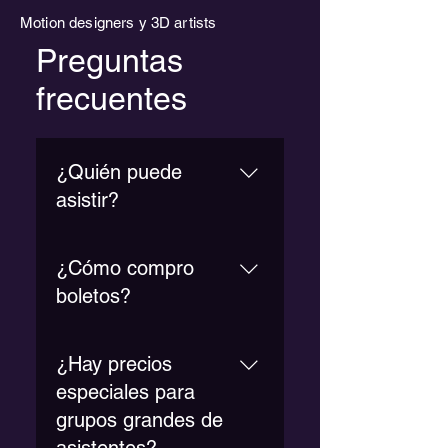
Motion designers y 3D artists
Preguntas
frecuentes
¿Quién puede
asistir?
RENDERIT está abierto a
¿Cómo compro
cualquier profesional o
estudiante de la industria
boletos?
creativa y tecnológica.
Los boletos están
¿Hay precios
disponibles a través de
nuestra plataforma de
especiales para
registro. Selecciona el evento
grupos grandes de
en el apartado